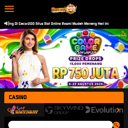
atang Di Gacor200 Situs Slot Online Resmi Mudah Menang Hari Ini
CASINO