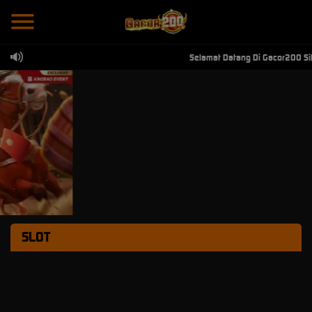
Selamat Datang Di Gacor200 Situs
SLOT