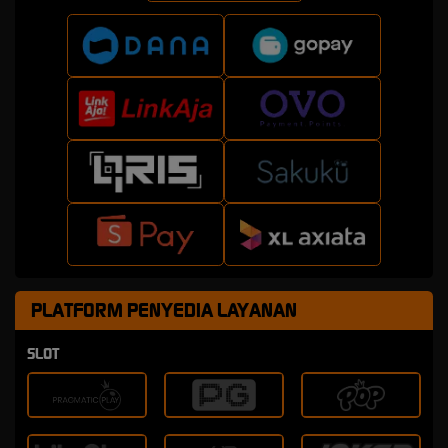
PLATFORM PENYEDIA LAYANAN
SLOT