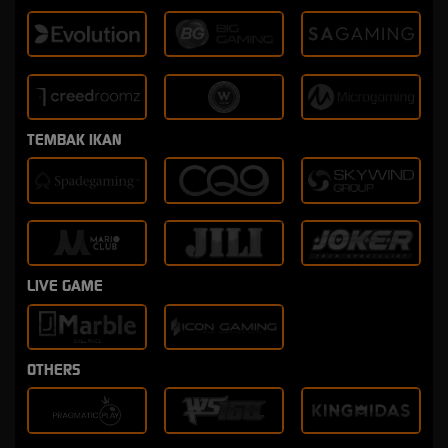
TEMBAK IKAN
LIVE GAME
OTHERS