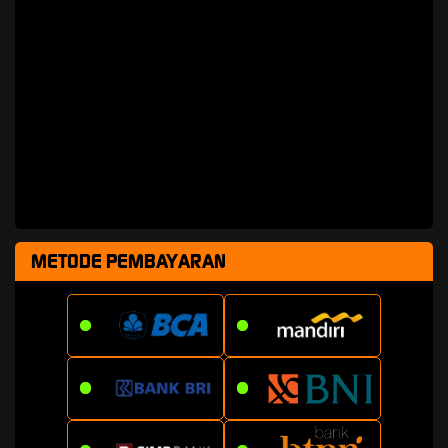
METODE PEMBAYARAN