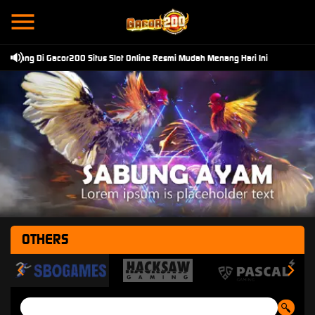
atang Di Gacor200 Situs Slot Online Resmi Mudah Menang Hari Ini
OTHERS